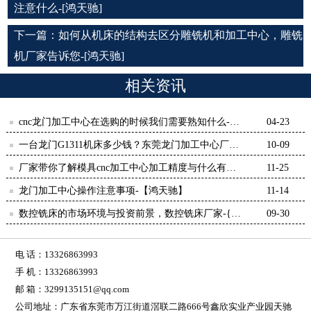
注意什么-[鸿天驰]
下一篇：
如何从机床的结构去区分雕铣机和加工中心，雕铣
机厂家告诉您-[鸿天驰]
相关资讯
cnc龙门加工中心在选购的时候我们需要熟知什么-
04-23
【鸿天驰】
一台龙门G1311机床多少钱？东莞龙门加工中心厂家
10-09
告诉你-鸿天驰
厂家带你了解模具cnc加工中心加工精度与什么有
11-25
关？-【鸿天驰】
龙门加工中心操作注意事项-【鸿天驰】
11-14
数控铣床的市场环境与投资前景，数控铣床厂家-{鸿
09-30
天驰}
电 话：13326863993
手 机：13326863993
邮 箱：3299135151@qq.com
公司地址：广东省东莞市万江街道滘联二路666号鑫欣实业产业园天驰