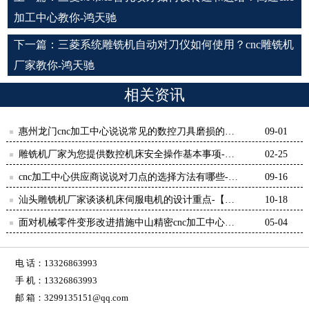
加工中心教你-鸿天驰
下一篇：
三菱系统雕铣机自动对刀仪如何使用？cnc雕铣机
厂家教你-鸿天驰
相关资讯
惠州龙门cnc加工中心说说常见的数控刀具磨损的原
09-01
因-【鸿天驰】
雕铣机厂家为您提供数控机床安全操作基本事项-
02-25
【鸿天驰】
cnc加工中心供应商说说对刀点的选择方法有哪些-
09-16
【鸿天驰】
汕头雕铣机厂家谈谈机床伺服电机的设计重点-【鸿
10-18
天驰】
面对机械零件变形改进措施中山精密cnc加工中心有
05-04
话说-【鸿天驰】
电 话：13326863993
手 机：13326863993
邮 箱：3299135151@qq.com