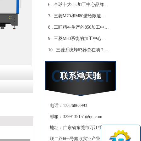
6 .
心教你-鸿天驰
写？Cnc雕铣机厂家教你-鸿
全球十大cnc加工中心品牌，
7 .
天驰
你知道那些？-【鸿天驰】
三菱M70和M80进给限速该
8 .
修改哪个参数?鸿天驰高速
工匠精神生产的850加工中
9 .
CNC机床厂家教你
心,精度可达0.01mm 就选-
三菱M80系统的加工中心无
10 .
[鸿天驰]
程序报警怎么处理，CNC雕
三菱系统蜂鸣器总在响？鸿
铣机厂家教你
天驰850加工中心厂家教你关
掉它
联系鸿天驰
电话：13326863993
邮箱：3299135151@qq.com
地址：广东省东莞市万江街道滘
联二路666号鑫欣实业产业园天