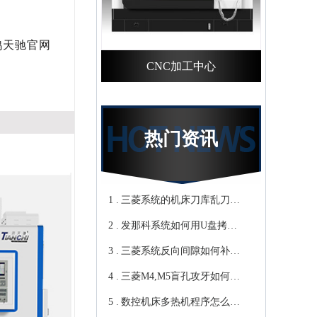
鸿天驰官网
CNC加工中心
热门资讯
1 .
三菱系统的机床刀库乱刀，
2 .
CNC加工中心厂家教你轻松
发那科系统如何用U盘拷贝
3 .
归零-鸿天驰
加工程序？cnc立式加工中心
三菱系统反向间隙如何补
4 .
教你-鸿天驰
偿，数控cnc加工中心厂家来
三菱M4,M5盲孔攻牙如何设
5 .
教你-鸿天驰
转速和进给？高速cnc加工中
数控机床多热机程序怎么