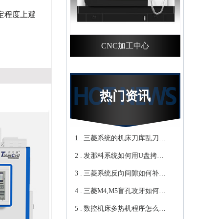
定程度上避
CNC加工中心
热门资讯
1 .
三菱系统的机床刀库乱刀，
2 .
CNC加工中心厂家教你轻松
发那科系统如何用U盘拷贝
3 .
归零-鸿天驰
加工程序？cnc立式加工中心
三菱系统反向间隙如何补
4 .
教你-鸿天驰
偿，数控cnc加工中心厂家来
三菱M4,M5盲孔攻牙如何设
5 .
教你-鸿天驰
转速和进给？高速cnc加工中
数控机床多热机程序怎么