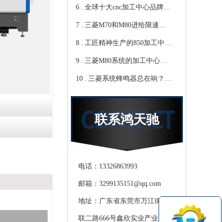
6 .
心教你-鸿天驰
写？Cnc雕铣机厂家教你-鸿
全球十大cnc加工中心品牌，
7 .
天驰
你知道那些？-【鸿天驰】
三菱M70和M80进给限速该
8 .
修改哪个参数?鸿天驰高速
工匠精神生产的850加工中
9 .
CNC机床厂家教你
心,精度可达0.01mm 就选-
三菱M80系统的加工中心无
10 .
[鸿天驰]
程序报警怎么处理，CNC雕
三菱系统蜂鸣器总在响？鸿
铣机厂家教你
天驰850加工中心厂家教你关
掉它
联系鸿天驰
电话：13326863993
邮箱：3299135151@qq.com
地址：广东省东莞市万江街道滘
联二路666号鑫欣实业产业园天