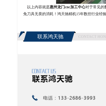
以上内容就是
惠州龙门
cnc加工中心
对于常见的
免刀具无畏的消耗！鸿天驰精机15年数控行业经验
联系鸿天驰
CONTACT HON