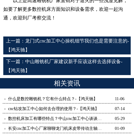
以上是高速雕铣机厂家直销对于退火的一些浅显见解，
如要了解更多数控机床方面知识和设备需求，欢迎一起沟
通，欢迎到厂考察交流！
上一篇：
龙门式cnc加工中心操机细节我们也是需要注意的-
【鸿天驰】
下一篇：
中山雕铣机厂家建议新手应该这样去选择设备-
【鸿天驰】
相关资讯
什么是数控雕铣机？它有什么特点？-【鸿天驰】
11-06
cnc钻攻加工中心如何去合理的使用？-【鸿天驰】
07-14
数控机床加工有哪些特点？中山cnc加工中心谈谈看
05-29
法-【鸿天驰】
长安cnc加工中心厂家聊聊龙门机床皮带传动主轴异
01-09