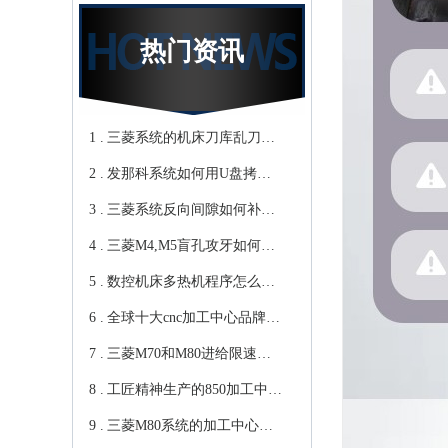
热门资讯
1 .
三菱系统的机床刀库乱刀，
2 .
CNC加工中心厂家教你轻松
发那科系统如何用U盘拷贝
3 .
归零-鸿天驰
加工程序？cnc立式加工中心
三菱系统反向间隙如何补
4 .
教你-鸿天驰
偿，数控cnc加工中心厂家来
三菱M4,M5盲孔攻牙如何设
5 .
教你-鸿天驰
转速和进给？高速cnc加工中
数控机床多热机程序怎么
6 .
心教你-鸿天驰
写？Cnc雕铣机厂家教你-鸿
全球十大cnc加工中心品牌，
7 .
天驰
你知道那些？-【鸿天驰】
三菱M70和M80进给限速该
8 .
修改哪个参数?鸿天驰高速
工匠精神生产的850加工中
9 .
CNC机床厂家教你
心,精度可达0.01mm 就选-
三菱M80系统的加工中心无