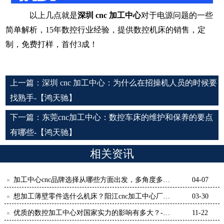
以上几点就是
深圳
cnc 加工中心
对于电源问题的一些
简单解析，15年数控行业经验，提供数控机床的销售，定
制，免费打样，首付3成！
上一篇：
深圳 cnc 加工中心：为什么在招操机人员的时候要
找熟手-【鸿天驰】
下一篇：
东莞cnc加工中心：数控车床的维护和保养的要点
有哪些-【鸿天驰】
相关资讯
加工中心cnc品牌选择从哪些方面出发，多角度多思
04-07
维考察-【鸿天驰】
想加工薄壁零件选什么机床？阳江cnc加工中心厂家
03-30
解析-【鸿天驰】
优质的数控加工中心对国家实力的影响有多大？-
11-22