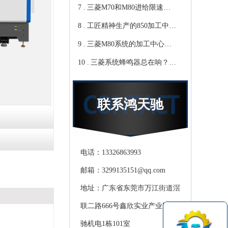
7 .
天驰
你知道那些？-【鸿天驰】
三菱M70和M80进给限速该
8 .
修改哪个参数?鸿天驰高速
工匠精神生产的850加工中
9 .
CNC机床厂家教你
心,精度可达0.01mm 就选-
三菱M80系统的加工中心无
10 .
[鸿天驰]
程序报警怎么处理，CNC雕
三菱系统蜂鸣器总在响？鸿
铣机厂家教你
天驰850加工中心厂家教你关
掉它
联系鸿天驰
电话：13326863993
邮箱：3299135151@qq.com
地址：广东省东莞市万江街道滘
联二路666号鑫欣实业产业园天
驰机电1栋101室