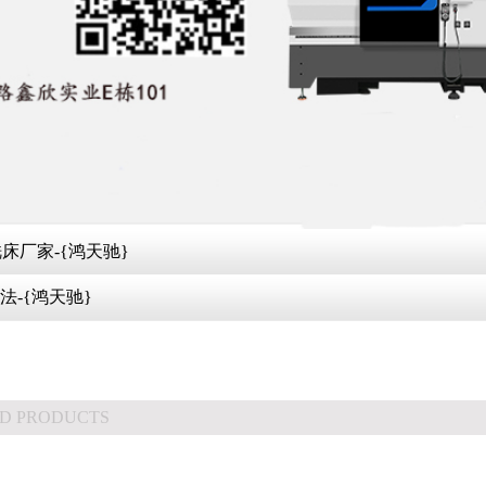
厂家-{鸿天驰}
-{鸿天驰}
D PRODUCTS