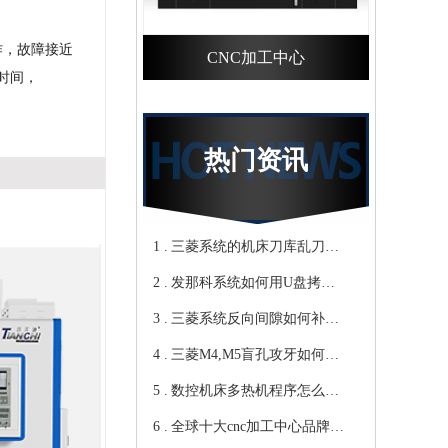
作，故障接近
CNC加工中心
时间，
热门资讯
1 .
三菱系统的机床刀库乱刀，
2 .
CNC加工中心厂家教你轻松
发那科系统如何用U盘拷贝
3 .
归零-鸿天驰
加工程序？cnc立式加工中心
三菱系统反向间隙如何补
4 .
教你-鸿天驰
偿，数控cnc加工中心厂家来
三菱M4,M5盲孔攻牙如何设
5 .
教你-鸿天驰
转速和进给？高速cnc加工中
数控机床多热机程序怎么
6 .
心教你-鸿天驰
写？Cnc雕铣机厂家教你-鸿
全球十大cnc加工中心品牌，