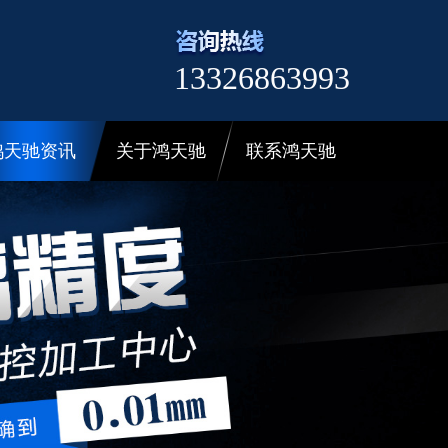
13326863993
鸿天驰资讯
关于鸿天驰
联系鸿天驰