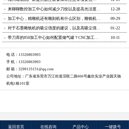
（三）-【鸿天驰】
来聊聊数控加工中心如何减少刀纹以及提高光洁度问
12-28
题【鸿天驰】
加工中心，精雕机还有雕刻机有什么区别，雕铣机厂
09-29
解答-【鸿天驰】
对于石墨雕铣机的吸尘强度的建议，以及高吸尘强度
01-22
的优点-【鸿天驰】
带刀库的850加工中心如何配置储气罐？CNC加工中
10-11
心厂家意见-鸿天驰
电 话：13326863993
手 机：13326863993
邮 箱：3299135151@qq.com
公司地址：广东省东莞市万江街道滘联二路666号鑫欣实业产业园天驰
机电1栋101室
返回首页
在线咨询
产品中心
一键拨号