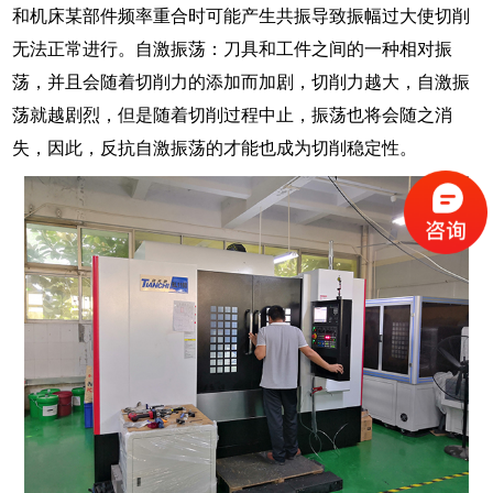
和机床某部件频率重合时可能产生共振导致振幅过大使切削
自激振荡
刀具和工件之间的一种相对振
无法正常进行。
：
荡，
会随着切削力的添加而加剧，切削力越大，自激振
并且
荡就越剧烈，但
切削过程中止，振荡也
随之消
是随着
将会
失，因此，反抗自激振荡的才能也成为切削稳定性。