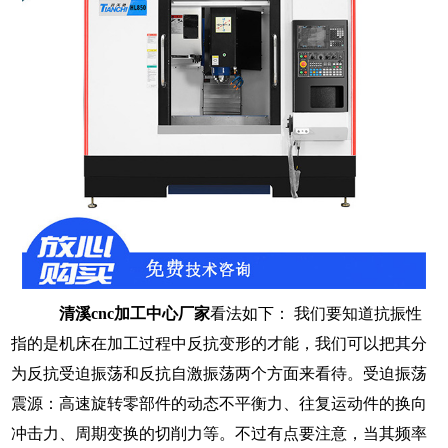
抗振性
清溪
cnc加工中心厂家
看法如下： 我们要知道
机床在加工过程中反抗变形的才能，
指的是
我们可以把其分
反抗受迫振荡和反抗自激振荡两个方面
受迫振荡
为
来看待。
高速旋转零部件的动态不平衡力、往复运动件的换向
震源：
冲击力、周期变换的切削力等。
不过有点要注意，当其频率