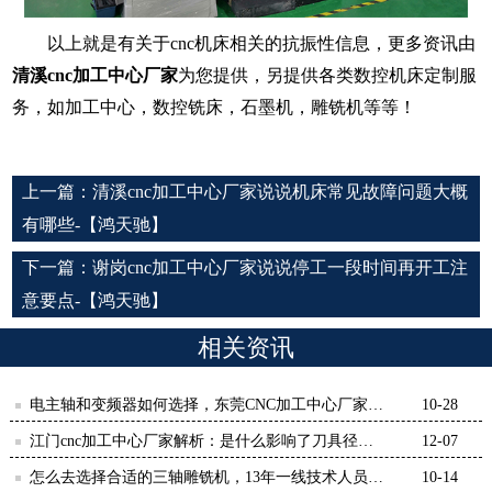
以上就是有关于
cnc
机床相关的抗振性信息，更多资讯由
清溪
cnc加工中心厂家
为您提供，另提供各类数控机床定制服
务，如加工中心，数控铣床，石墨机，雕铣机等等！
上一篇：
清溪cnc加工中心厂家说说机床常见故障问题大概
有哪些-【鸿天驰】
下一篇：
谢岗cnc加工中心厂家说说停工一段时间再开工注
意要点-【鸿天驰】
相关资讯
电主轴和变频器如何选择，东莞CNC加工中心厂家告
10-28
诉你-【鸿天驰】
江门cnc加工中心厂家解析：是什么影响了刀具径向
12-07
跳动-【鸿天驰】
怎么去选择合适的三轴雕铣机，13年一线技术人员告
10-14