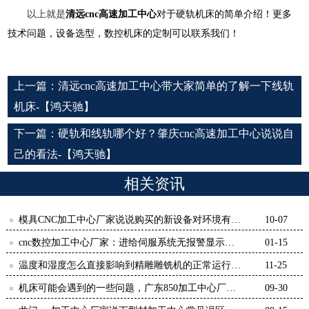
以上就是
清远
cnc
高速加工中心
对于硬轨机床的简单介绍！更多
技术问题，设备选型，数控机床的定制可以联系我们！
上一篇：
清远cnc高速加工中心带大家简单的了解一下线轨
机床-【鸿天驰】
下一篇：
硬轨和线轨哪个好？肇庆cnc高速加工中心说说自
己的看法-【鸿天驰】
相关资讯
模具CNC加工中心厂家说说购买的新设备对环境有哪
10-07
些要求-鸿天驰
cnc数控加工中心厂家：进给伺服系统无报警显示故
01-15
障-【鸿天驰】
温度和湿度怎么直接影响到精雕雕铣机的正常运行-
11-25
【鸿天驰】
机床可能会遇到的一些问题，广东850加工中心厂家
09-30
解答-【鸿天驰】