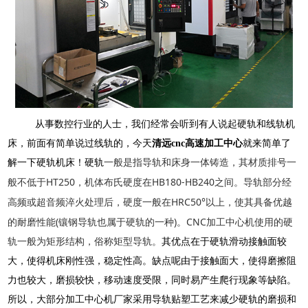
从事数控行业的人士，我们经常会听到有人说起硬轨和线轨机
床，前面有简单说过线轨的，今天
清远
cnc
高速加工中心
就来简单了
解一下硬轨机床！硬轨
一般是指导轨和床身一体铸造，其材质排号一
HT250
HB180-HB240
般不低于
，机体布氏硬度在
之间。导轨部分经
HRC50°
高频或超音频淬火处理后，硬度一般在
以上，使其具备优越
(
)
CNC
的耐磨性能
镶钢导轨也属于硬轨的一种
。
加工中心机使用的硬
轨一般为矩形结构，俗称矩型导轨。
其优点在于硬轨滑动接触面较
大，使得机床刚性强，稳定性高。缺点呢由于接触面大，使得磨擦阻
力也较大，磨损较快，移动速度受限，同时易产生爬行现象等缺陷。
所以，大部分加工中心机厂家采用导轨贴塑工艺来减少硬轨的磨损和