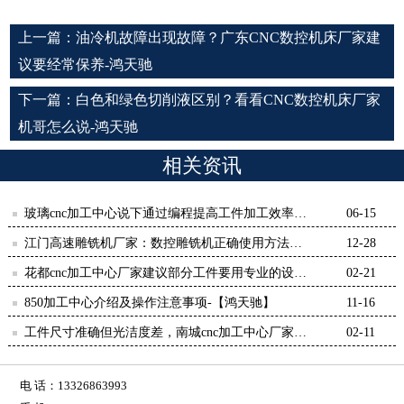
上一篇：
油冷机故障出现故障？广东CNC数控机床厂家建
议要经常保养-鸿天驰
下一篇：
白色和绿色切削液区别？看看CNC数控机床厂家
机哥怎么说-鸿天驰
相关资讯
玻璃cnc加工中心说下通过编程提高工件加工效率和
06-15
精度-【鸿天驰】
江门高速雕铣机厂家：数控雕铣机正确使用方法
12-28
（二）-【鸿天驰】
花都cnc加工中心厂家建议部分工件要用专业的设备
02-21
加工-【鸿天驰】
850加工中心介绍及操作注意事项-【鸿天驰】
11-16
工件尺寸准确但光洁度差，南城cnc加工中心厂家来
02-11
解决-【鸿天驰】
电 话：13326863993