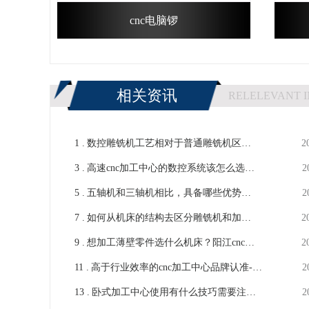
cnc电脑锣
相关资讯
RELELEVANT 
1 .
数控雕铣机工艺相对于普通雕铣机区别
2
3 .
在哪里？-【鸿天驰】
高速cnc加工中心的数控系统该怎么选择
2
5 .
比较合适-【鸿天驰】
五轴机和三轴机相比，具备哪些优势？
2
7 .
CNC数控机床厂家看法-鸿天驰
如何从机床的结构去区分雕铣机和加工
2
9 .
中心，雕铣机厂家告诉您-[鸿天驰]
想加工薄壁零件选什么机床？阳江cnc加
2
11 .
工中心厂家解析-【鸿天驰】
高于行业效率的cnc加工中心品牌认准-
2
13 .
【鸿天驰】
卧式加工中心使用有什么技巧需要注意-
2