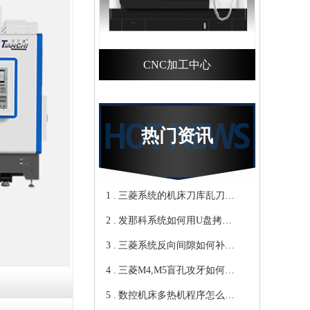
CNC加工中心
热门资讯
1 .
三菱系统的机床刀库乱刀，
2 .
CNC加工中心厂家教你轻松
发那科系统如何用U盘拷贝
3 .
归零-鸿天驰
加工程序？cnc立式加工中心
三菱系统反向间隙如何补
4 .
教你-鸿天驰
偿，数控cnc加工中心厂家来
三菱M4,M5盲孔攻牙如何设
5 .
教你-鸿天驰
转速和进给？高速cnc加工中
数控机床多热机程序怎么