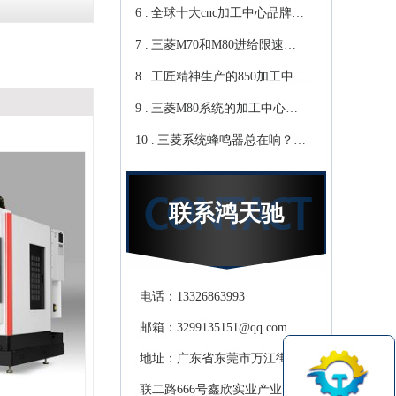
6 .
心教你-鸿天驰
写？Cnc雕铣机厂家教你-鸿
全球十大cnc加工中心品牌，
7 .
天驰
你知道那些？-【鸿天驰】
三菱M70和M80进给限速该
8 .
修改哪个参数?鸿天驰高速
工匠精神生产的850加工中
9 .
CNC机床厂家教你
心,精度可达0.01mm 就选-
三菱M80系统的加工中心无
10 .
[鸿天驰]
程序报警怎么处理，CNC雕
三菱系统蜂鸣器总在响？鸿
铣机厂家教你
天驰850加工中心厂家教你关
掉它
联系鸿天驰
电话：13326863993
邮箱：3299135151@qq.com
地址：广东省东莞市万江街道滘
联二路666号鑫欣实业产业园天