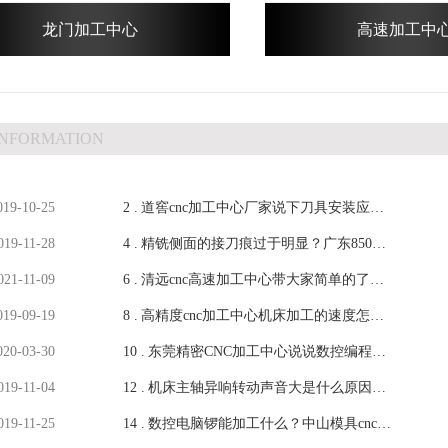
龙门加工中心
高速加工中
INFORMATION
019-10-25
2 .
道窖cnc加工中心厂家说下刀具安装应该
019-11-28
4 .
注意的小知识-【鸿天驰】
精铣侧面的接刀痕过于明显？广东850加
021-11-09
6 .
工中心厂家提出建议-鸿天驰
清远cnc高速加工中心带大家简单的了解
019-09-19
8 .
一下线轨机床-【鸿天驰】
高精度cnc加工中心机床加工的速度怎么
020-03-30
10 .
样？-【鸿天驰】
东莞精密CNC加工中心说说数控编程工
019-11-04
12 .
件装夹注意事项-【鸿天驰】
机床主轴异响转动声音大是什么原因，
019-11-25
14 .
数控精雕机厂家解析-鸿天驰
数控电脑锣能加工什么？中山模具cnc加