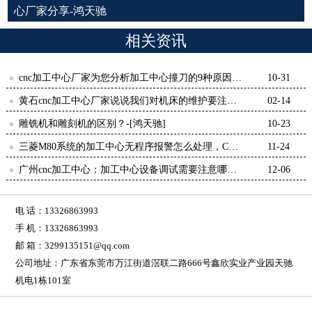
心厂家分享-鸿天驰
相关资讯
cnc加工中心厂家为您分析加工中心撞刀的9种原因-
10-31
【鸿天驰】
黄石cnc加工中心厂家说说我们对机床的维护要注意
02-14
什么-【鸿天驰】
雕铣机和雕刻机的区别？-[鸿天驰]
10-23
三菱M80系统的加工中心无程序报警怎么处理，CNC
11-24
雕铣机厂家教你
广州cnc加工中心：加工中心设备调试需要注意哪
12-06
些？-【鸿天驰】
电 话：13326863993
手 机：13326863993
邮 箱：3299135151@qq.com
公司地址：广东省东莞市万江街道滘联二路666号鑫欣实业产业园天驰
机电1栋101室