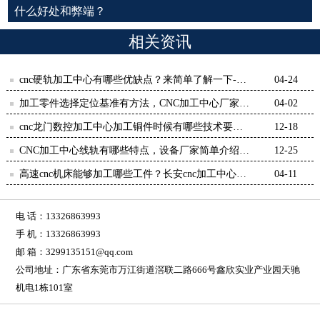
什么好处和弊端？
相关资讯
cnc硬轨加工中心有哪些优缺点？来简单了解一下-
04-24
【鸿天驰】
加工零件选择定位基准有方法，CNC加工中心厂家解
04-02
答-鸿天驰
cnc龙门数控加工中心加工铜件时候有哪些技术要点
12-18
呢？-【鸿天驰】
CNC加工中心线轨有哪些特点，设备厂家简单介绍一
12-25
下-【鸿天驰】
高速cnc机床能够加工哪些工件？长安cnc加工中心告
04-11
诉你-【鸿天驰】
电 话：13326863993
手 机：13326863993
邮 箱：3299135151@qq.com
公司地址：广东省东莞市万江街道滘联二路666号鑫欣实业产业园天驰
机电1栋101室