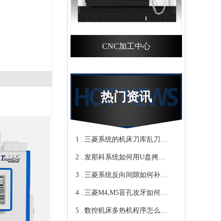
。
CNC加工中心
热门资讯
1 .
三菱系统的机床刀库乱刀，
2 .
CNC加工中心厂家教你轻松
发那科系统如何用U盘拷贝
3 .
归零-鸿天驰
加工程序？cnc立式加工中心
三菱系统反向间隙如何补
4 .
教你-鸿天驰
偿，数控cnc加工中心厂家来
三菱M4,M5盲孔攻牙如何设
5 .
教你-鸿天驰
转速和进给？高速cnc加工中
数控机床多热机程序怎么