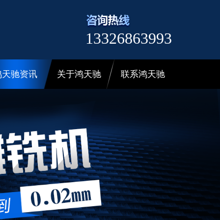
13326863993
鸿天驰资讯
关于鸿天驰
联系鸿天驰