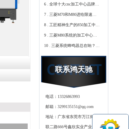
6 .
心教你-鸿天驰
写？Cnc雕铣机厂家教你-鸿
全球十大cnc加工中心品牌，
7 .
天驰
你知道那些？-【鸿天驰】
三菱M70和M80进给限速该
8 .
修改哪个参数?鸿天驰高速
工匠精神生产的850加工中
9 .
CNC机床厂家教你
心,精度可达0.01mm 就选-
三菱M80系统的加工中心无
10 .
[鸿天驰]
程序报警怎么处理，CNC雕
三菱系统蜂鸣器总在响？鸿
铣机厂家教你
天驰850加工中心厂家教你关
掉它
联系鸿天驰
电话：13326863993
邮箱：3299135151@qq.com
地址：广东省东莞市万江街道滘
联二路666号鑫欣实业产业园天