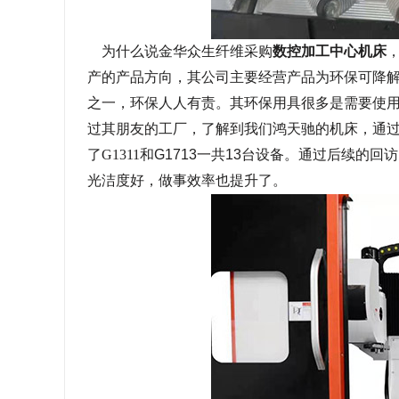
为什么说金华众生纤维采购
数控加工中心机床
产的产品方向，其公司
主要经营产品为
环保可降
之一，环保人人有责。其环保用具很多是需要使
过其朋友的工厂，了解到我们鸿天驰的机床，通
了
G1311
和
G1713
一共
13
台设备。通过后续的回访
光洁度好，做事效率也提升了。