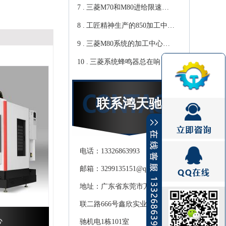
7 .
天驰
你知道那些？-【鸿天驰】
三菱M70和M80进给限速该
8 .
修改哪个参数?鸿天驰高速
工匠精神生产的850加工中
9 .
CNC机床厂家教你
心,精度可达0.01mm 就选-
三菱M80系统的加工中心无
10 .
[鸿天驰]
程序报警怎么处理，CNC雕
三菱系统蜂鸣器总在响？鸿
铣机厂家教你
天驰850加工中心厂家教你关
掉它
联系鸿天驰
电话：13326863993
邮箱：3299135151@qq.com
地址：广东省东莞市万江街道滘
联二路666号鑫欣实业产业园天
心
驰机电1栋101室