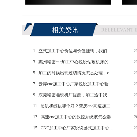
相关资讯
RELELEVANT 
1 .
立式加工中心价位与价值挂钩，我们应
2
3 .
理性分析-鸿天驰
惠州精密cnc加工中心说说钻攻机床的保
2
5 .
养方式-【鸿天驰】
加工的时候出现过切情况怎么处理，cnc
2
7 .
雕铣机厂商来解答-【鸿天驰】
云浮cnc加工中心厂家说说加工中心验收
2
9 .
检测的事-【鸿天驰】
东莞精密雕铣机厂提醒，加工途中我们
2
11 .
应该注意什么-【鸿天驰】
硬轨和线轨哪个好？肇庆cnc高速加工中
2
13 .
心说说自己的看法-【鸿天驰】
高速cnc加工中心的数控系统该怎么选择
2
15 .
比较合适-【鸿天驰】
CNC加工中心厂家说说卧式加工中心需
2