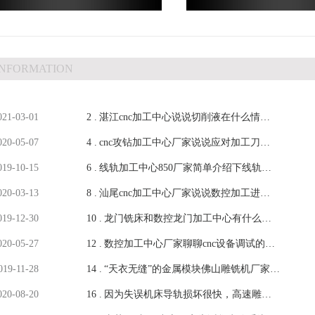
INFORMATION
021-03-01
2 .
湛江cnc加工中心说说切削液在什么情况
020-05-07
4 .
下适合铣削-【鸿天驰】
cnc攻钻加工中心厂家说说应对加工刀具
019-10-15
6 .
磨损的措施（一）-鸿天驰
线轨加工中心850厂家简单介绍下线轨的
020-03-13
8 .
优缺点-【鸿天驰】
汕尾cnc加工中心厂家说说数控加工进程
019-12-30
10 .
中加工差错事项-【鸿天驰】
龙门铣床和数控龙门加工中心有什么不
020-05-27
12 .
同-【鸿天驰】
数控加工中心厂家聊聊cnc设备调试的一
019-11-28
14 .
些流程-鸿天驰
“天衣无缝”的金属模块佛山雕铣机厂家和
020-08-20
16 .
大家聊聊-【鸿天驰】
因为失误机床导轨损坏很快，高速雕铣