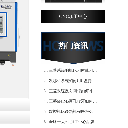
CNC加工中心
热门资讯
1 .
三菱系统的机床刀库乱刀，
2 .
CNC加工中心厂家教你轻松
发那科系统如何用U盘拷贝
3 .
归零-鸿天驰
加工程序？cnc立式加工中心
三菱系统反向间隙如何补
4 .
教你-鸿天驰
偿，数控cnc加工中心厂家来
三菱M4,M5盲孔攻牙如何设
5 .
教你-鸿天驰
转速和进给？高速cnc加工中
数控机床多热机程序怎么
6 .
心教你-鸿天驰
写？Cnc雕铣机厂家教你-鸿
全球十大cnc加工中心品牌，