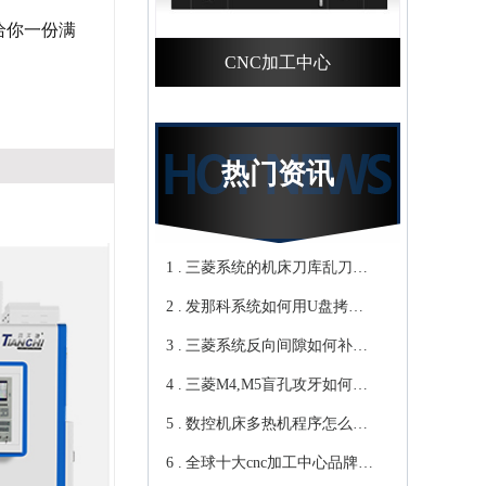
给你一份满
CNC加工中心
热门资讯
1 .
三菱系统的机床刀库乱刀，
2 .
CNC加工中心厂家教你轻松
发那科系统如何用U盘拷贝
3 .
归零-鸿天驰
加工程序？cnc立式加工中心
三菱系统反向间隙如何补
4 .
教你-鸿天驰
偿，数控cnc加工中心厂家来
三菱M4,M5盲孔攻牙如何设
5 .
教你-鸿天驰
转速和进给？高速cnc加工中
数控机床多热机程序怎么
6 .
心教你-鸿天驰
写？Cnc雕铣机厂家教你-鸿
全球十大cnc加工中心品牌，