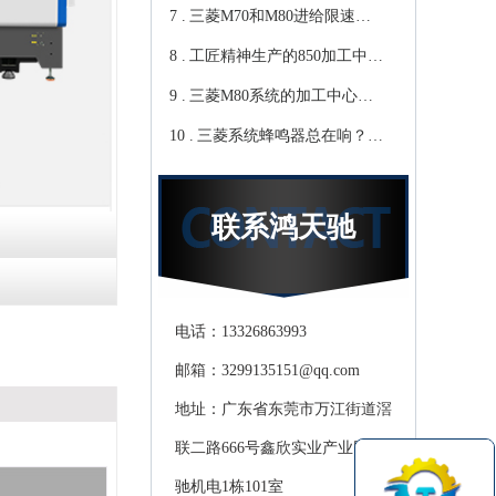
7 .
天驰
你知道那些？-【鸿天驰】
三菱M70和M80进给限速该
8 .
修改哪个参数?鸿天驰高速
工匠精神生产的850加工中
9 .
CNC机床厂家教你
心,精度可达0.01mm 就选-
三菱M80系统的加工中心无
10 .
[鸿天驰]
程序报警怎么处理，CNC雕
三菱系统蜂鸣器总在响？鸿
铣机厂家教你
天驰850加工中心厂家教你关
掉它
联系鸿天驰
电话：13326863993
邮箱：3299135151@qq.com
地址：广东省东莞市万江街道滘
联二路666号鑫欣实业产业园天
驰机电1栋101室