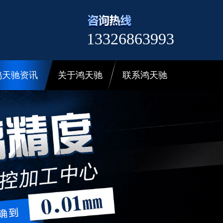
13326863993
鸿天驰资讯
关于鸿天驰
联系鸿天驰