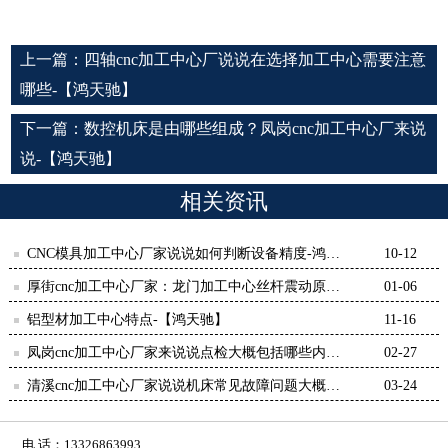
上一篇：
四轴cnc加工中心厂说说在选择加工中心需要注意
哪些-【鸿天驰】
下一篇：
数控机床是由哪些组成？凤岗cnc加工中心厂来说
说-【鸿天驰】
相关资讯
CNC模具加工中心厂家说说如何判断设备精度-鸿天
10-12
驰
厚街cnc加工中心厂家：龙门加工中心丝杆震动原因
01-06
分析-【鸿天驰】
铝型材加工中心特点-【鸿天驰】
11-16
凤岗cnc加工中心厂家来说说点检大概包括哪些内容-
02-27
【鸿天驰】
清溪cnc加工中心厂家说说机床常见故障问题大概有
03-24
哪些-【鸿天驰】
电 话：13326863993