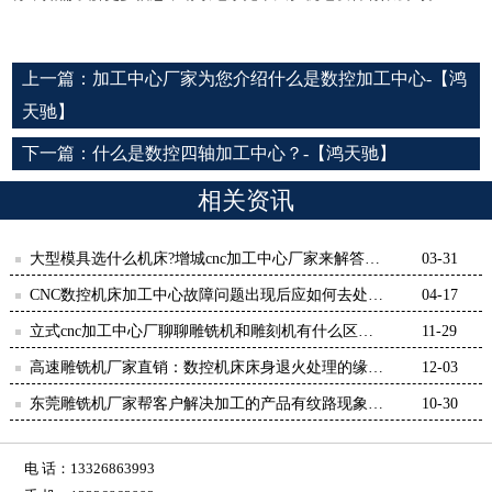
上一篇：
加工中心厂家为您介绍什么是数控加工中心-【鸿
天驰】
下一篇：
什么是数控四轴加工中心？-【鸿天驰】
相关资讯
大型模具选什么机床?增城cnc加工中心厂家来解答-
03-31
【鸿天驰】
CNC数控机床加工中心故障问题出现后应如何去处
04-17
理-【鸿天驰】
立式cnc加工中心厂聊聊雕铣机和雕刻机有什么区别-
11-29
【鸿天驰】
高速雕铣机厂家直销：数控机床床身退火处理的缘
12-03
由-【鸿天驰】
东莞雕铣机厂家帮客户解决加工的产品有纹路现象案
10-30
例-鸿天驰
电 话：13326863993