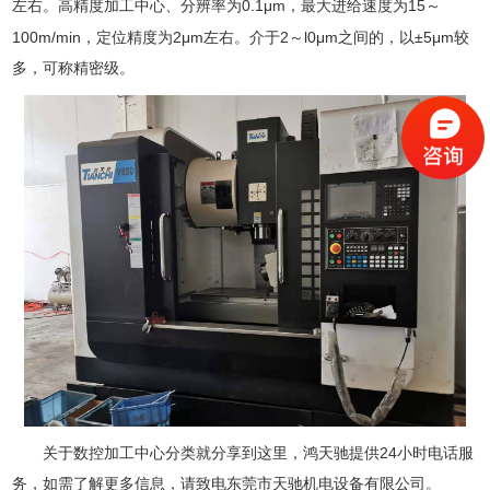
0.1μm
15
左右。高精度加工中心、分辨率为
，最大进给速度为
～
100m/min
2μm
2
l0μm
±5μm
，定位精度为
左右。介于
～
之间的，以
较
多，可称精密级。
24
关于数控加工中心分类就分享到这里，鸿天驰提供
小时电话服
务，如需了解更多信息，请致电东莞市天驰机电设备有限公司。