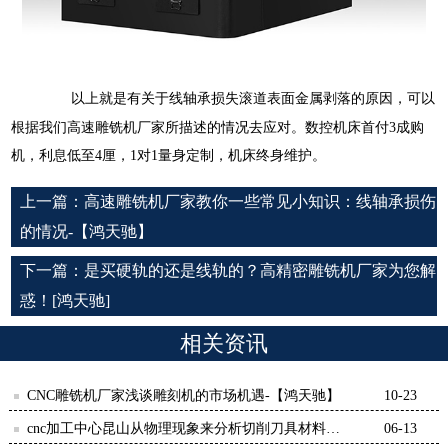
以上就是有关于
线轴承损失滚道表面金属剥落的原因，可以
根据我们
高速雕铣机厂家所描述的情况去应对。数控机床首付3成购
机，利息低至4厘，1对1量身定制，机床终身维护。
上一篇：
高速雕铣机厂家教你一些常见小知识：线轴承损伤
的情况-【鸿天驰】
下一篇：
是买硬轨的还是线轨的？高精密雕铣机厂家为您解
惑！[鸿天驰]
相关资讯
CNC雕铣机厂家浅谈雕刻机的市场机遇-【鸿天驰】
10-23
cnc加工中心昆山从物理现象来分析切削刀具材料性
06-13