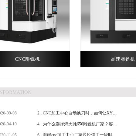
CNC雕铣机
高速雕铣机
INFORMATION
020-09-08
2 .
CNC加工中心自动换刀时，如何让XY同
020-04-10
4 .
时回原点？
为什么选择鸿天驰650雕铣机厂家？容我
020-11-05
6 .
慢慢细数！【鸿天驰】
谢岗cnc加工中心厂家说说停工一段时间