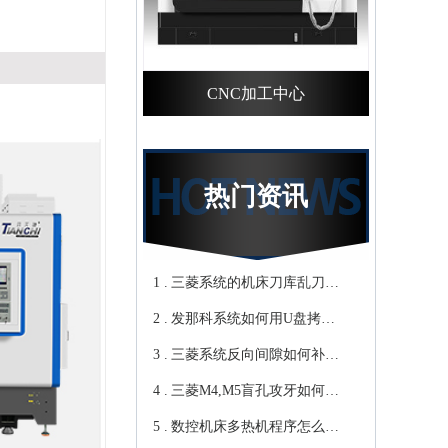
CNC加工中心
热门资讯
1 .
三菱系统的机床刀库乱刀，
2 .
CNC加工中心厂家教你轻松
发那科系统如何用U盘拷贝
3 .
归零-鸿天驰
加工程序？cnc立式加工中心
三菱系统反向间隙如何补
4 .
教你-鸿天驰
偿，数控cnc加工中心厂家来
三菱M4,M5盲孔攻牙如何设
5 .
教你-鸿天驰
转速和进给？高速cnc加工中
数控机床多热机程序怎么