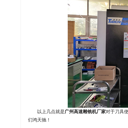
以上几点就是
广州高速雕铣机厂家
对于刀具
们鸿天驰！