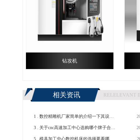
钻攻机
相关资讯
RELELEVANT 
1 .
数控精雕机厂家简单的介绍一下其设备
2
3 .
的一些相关工艺-【鸿天驰】
关于cnc高速加工中心选购哪个牌子合适
2
5 .
问题-【鸿天驰】
模具加工中心数控机床的选择要看哪几
2