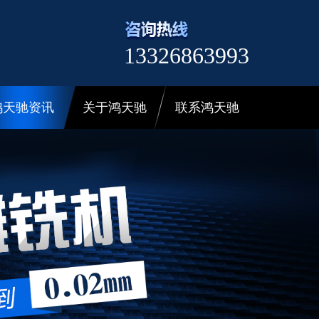
13326863993
鸿天驰资讯
关于鸿天驰
联系鸿天驰