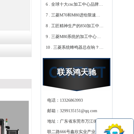
6 .
心教你-鸿天驰
写？Cnc雕铣机厂家教你-鸿
全球十大cnc加工中心品牌，
7 .
天驰
你知道那些？-【鸿天驰】
三菱M70和M80进给限速该
8 .
修改哪个参数?鸿天驰高速
工匠精神生产的850加工中
9 .
CNC机床厂家教你
心,精度可达0.01mm 就选-
三菱M80系统的加工中心无
10 .
[鸿天驰]
程序报警怎么处理，CNC雕
三菱系统蜂鸣器总在响？鸿
铣机厂家教你
天驰850加工中心厂家教你关
掉它
联系鸿天驰
电话：13326863993
邮箱：3299135151@qq.com
地址：广东省东莞市万江街道滘
联二路666号鑫欣实业产业园天