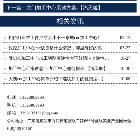
下一篇：
龙门加工中心采购方案-【鸿天驰】
相关资讯
相位灯正常工件尺寸大小不一东城cnc加工中心厂家
02-12
解答-【鸿天驰】
数控加工中心cnc缺货是什么情况，哪里有好的供应
03-22
商-鸿天驰
做CNC加工中心加工切削液油性大不好清洁？油性小
10-27
又容易生锈怎么选？
加工中心厂家教您cnc加工中心如何报价-【鸿天驰】
10-30
大朗cnc加工中心简单介绍下螺纹加工的挑扣法-【鸿
10-08
天驰】
电 话：13326863993
手 机：13326863993
邮 箱：3299135151@qq.com
公司地址：广东省东莞市万江街道滘联二路666号鑫欣实业产业园天驰
机电1栋101室