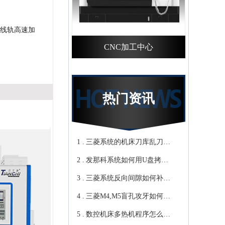
线轨高速加
CNC加工中心
热门资讯
1 .
三菱系统的机床刀库乱刀，
2 .
CNC加工中心厂家教你轻松
发那科系统如何用U盘拷贝
3 .
归零-鸿天驰
加工程序？cnc立式加工中心
三菱系统反向间隙如何补
4 .
教你-鸿天驰
偿，数控cnc加工中心厂家来
三菱M4,M5盲孔攻牙如何设
5 .
教你-鸿天驰
转速和进给？高速cnc加工中
数控机床多热机程序怎么