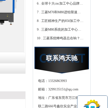
6 .
心教你-鸿天驰
写？Cnc雕铣机厂家教你-鸿
全球十大cnc加工中心品牌，
7 .
天驰
你知道那些？-【鸿天驰】
三菱M70和M80进给限速该
8 .
修改哪个参数?鸿天驰高速
工匠精神生产的850加工中
9 .
CNC机床厂家教你
心,精度可达0.01mm 就选-
三菱M80系统的加工中心无
10 .
[鸿天驰]
程序报警怎么处理，CNC雕
三菱系统蜂鸣器总在响？鸿
铣机厂家教你
天驰850加工中心厂家教你关
掉它
联系鸿天驰
电话：13326863993
邮箱：3299135151@qq.com
地址：广东省东莞市万江街道滘
联二路666号鑫欣实业产业园天