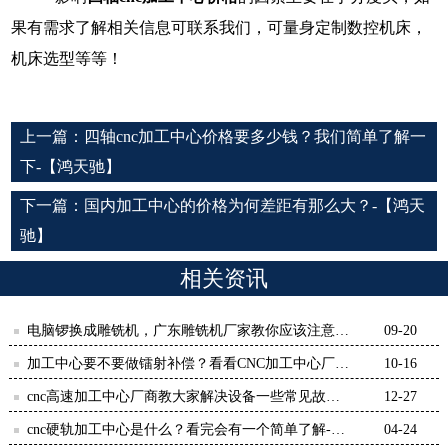
果有需求了解相关信息可联系我们，可量身定制数控机床，
机床选型等等！
上一篇：
四轴cnc加工中心价格要多少钱？我们简单了解一
下-【鸿天驰】
下一篇：
国内加工中心的价格为何差距有那么大？-【鸿天
驰】
相关资讯
电脑锣换成雕铣机，广东雕铣机厂家教你应该注意什
09-20
么-[鸿天驰]
加工中心要不要做镭射补偿？看看CNC加工中心厂家
10-16
怎么说-鸿天驰
cnc高速加工中心厂商教大家解决设备一些常见故障
12-27
问题-【鸿天驰】
cnc硬轨加工中心是什么？看完会有一个简单了解-
04-24