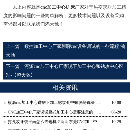
以上内容就是
cnc加工中心机床
厂家对于热变形对加工精
度的影响问题的一些简单解析，更多技术问题以及设备采购
需求都可以联系我们鸿天驰！
上一篇：
数控加工中心厂家聊聊cnc设备调试的一些流程-鸿
天驰
下一篇：
河源cnc加工中心厂家说下加工中心和钻攻中心区
别-【鸿天驰】
相关资讯
横沥cnc加工中心讲解下加工螺纹孔中螺纹削铣法-
10-08
【鸿天驰】
CNC加工中心厂家说说卧式加工中心需要注意的一些
08-20
点-【鸿天驰】
打孔攻牙铣平面怎么去选机？听听东莞CNC加工中心
10-29
的建议-鸿天驰