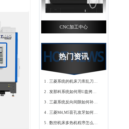
CNC加工中心
热门资讯
1 .
三菱系统的机床刀库乱刀，
2 .
CNC加工中心厂家教你轻松
发那科系统如何用U盘拷贝
3 .
归零-鸿天驰
加工程序？cnc立式加工中心
三菱系统反向间隙如何补
4 .
教你-鸿天驰
偿，数控cnc加工中心厂家来
三菱M4,M5盲孔攻牙如何设
5 .
教你-鸿天驰
转速和进给？高速cnc加工中
数控机床多热机程序怎么