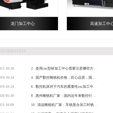
龙门加工中心
高速加工中
INFORMATION
021-10-28
2 .
使用cnc型材加工中心需要注意哪些方面
019-10-24
4 .
的问题-【鸿天驰】
国产数控雕铣机价格，匠心品质，国家
019-10-24
6 .
认证高新技术企业-【鸿天驰】
数控机床对于汽车的重要性cnc加工中心
020-05-30
8 .
设备厂简单说明-【鸿天驰】
惠州雕铣机厂家：国内近年来数控行业
021-10-09
10 .
发展趋势如何？-【鸿天驰】
清远雕铣机厂家：车铣复合加工时铣刀