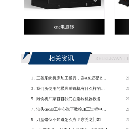
cnc电脑锣
相关资讯
RELELEVANT 
1 .
三菱系统机床加工模具，选A包还是B
2
3 .
包？CNC机床厂家意见-鸿天驰
我们所使用的模具雕铣机有什么样的优
2
5 .
点？-【鸿天驰】
雕铣机厂家聊聊我们在选购机器设备的
2
7 .
一些误区-【鸿天驰】
汕头cnc加工中心说下数控加工过程中发
2
9 .
作的加工差错-【鸿天驰】
刀盘错位不知道怎么办？东莞龙门加工
2