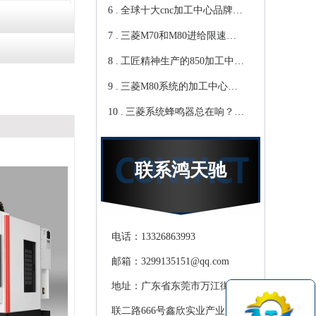
6 .
心教你-鸿天驰
写？Cnc雕铣机厂家教你-鸿
全球十大cnc加工中心品牌，
7 .
天驰
你知道那些？-【鸿天驰】
三菱M70和M80进给限速该
8 .
修改哪个参数?鸿天驰高速
工匠精神生产的850加工中
9 .
CNC机床厂家教你
心,精度可达0.01mm 就选-
三菱M80系统的加工中心无
10 .
[鸿天驰]
程序报警怎么处理，CNC雕
三菱系统蜂鸣器总在响？鸿
铣机厂家教你
天驰850加工中心厂家教你关
掉它
联系鸿天驰
电话：13326863993
邮箱：3299135151@qq.com
地址：广东省东莞市万江街道滘
联二路666号鑫欣实业产业园天