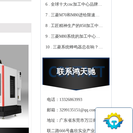
6 .
心教你-鸿天驰
写？Cnc雕铣机厂家教你-鸿
全球十大cnc加工中心品牌，
7 .
天驰
你知道那些？-【鸿天驰】
三菱M70和M80进给限速该
8 .
修改哪个参数?鸿天驰高速
工匠精神生产的850加工中
9 .
CNC机床厂家教你
心,精度可达0.01mm 就选-
三菱M80系统的加工中心无
10 .
[鸿天驰]
程序报警怎么处理，CNC雕
三菱系统蜂鸣器总在响？鸿
铣机厂家教你
天驰850加工中心厂家教你关
掉它
联系鸿天驰
电话：13326863993
邮箱：3299135151@qq.com
地址：广东省东莞市万江街道滘
联二路666号鑫欣实业产业园天