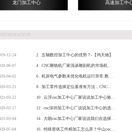
龙门加工中心
高速加工中
INFORMATION
019-12-24
2 .
五轴数控加工中心的优势？-【鸿天驰】
020-06-07
4 .
CNC雕铣机厂家浅谈雕刻机的市场机遇-
020-04-02
6 .
【鸿天驰】
机床电气参数未优化电机运行异常,数控
020-03-21
8 .
铣床厂家解答-[鸿天驰]
加工零件选择定位基准有方法，CNC加
021-03-22
10 .
工中心厂家解答-鸿天驰
云浮cnc加工中心厂家说说加工中心验收
020-02-17
12 .
检测的事-【鸿天驰】
cnc深圳加工中心厂说说加工中心的选型
021-03-04
14 .
问题-【鸿天驰】
大朗cnc加工中心厂家说说我们在选择石
020-05-04
16 .
墨雕铣机注意点-【鸿天驰】
特殊形状工件精加工怎么弄？中山cnc雕