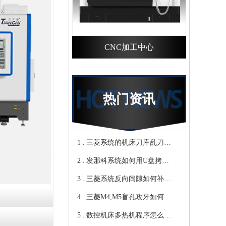
CNC加工中心
热门资讯
1 .
三菱系统的机床刀库乱刀，
2 .
CNC加工中心厂家教你轻松
发那科系统如何用U盘拷贝
3 .
归零-鸿天驰
加工程序？cnc立式加工中心
三菱系统反向间隙如何补
4 .
教你-鸿天驰
偿，数控cnc加工中心厂家来
三菱M4,M5盲孔攻牙如何设
5 .
教你-鸿天驰
转速和进给？高速cnc加工中
数控机床多热机程序怎么