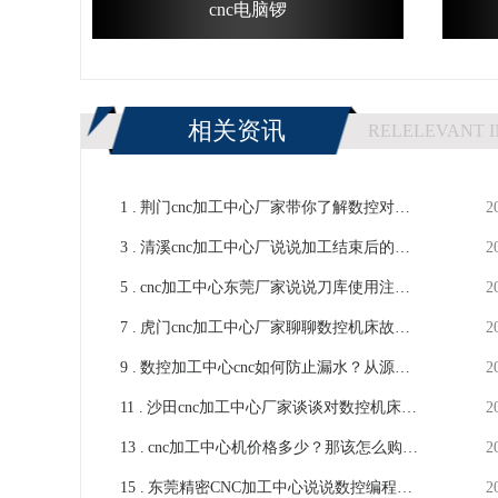
cnc电脑锣
相关资讯
RELELEVANT 
1 .
荆门cnc加工中心厂家带你了解数控对刀
2
3 .
注意事项-【鸿天驰】
清溪cnc加工中心厂说说加工结束后的交
2
5 .
接和下班的整理-【鸿天驰】
cnc加工中心东莞厂家说说刀库使用注意
2
7 .
事项-【鸿天驰】
虎门cnc加工中心厂家聊聊数控机床故障
2
9 .
问题检查-【鸿天驰】
数控加工中心cnc如何防止漏水？从源头
2
11 .
抓起很重要-鸿天驰
沙田cnc加工中心厂家谈谈对数控机床操
2
13 .
作者的要求-【鸿天驰】
cnc加工中心机价格多少？那该怎么购买
2
15 .
才划算呢-鸿天驰
东莞精密CNC加工中心说说数控编程工
2