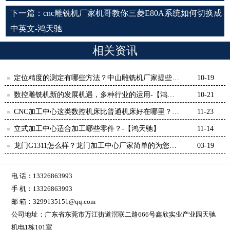
下一篇：
cnc雕铣机厂家机哥教你三菱E80A系统如何切换成
中英文-鸿天驰
相关资讯
定位精度的测定有哪些方法？中山雕铣机厂家提些建
10-19
议-【鸿天驰】
数控雕铣机新的发展机遇，多种行业的运用-【鸿天
10-21
驰】
CNC加工中心这类数控机床比普通机床好在哪里？-
11-23
【鸿天驰】
立式加工中心适合加工哪些零件？-【鸿天驰】
11-14
龙门G1311怎么样？龙门加工中心厂家简单的为您介
03-19
绍一下-鸿天驰
电 话：13326863993
手 机：13326863993
邮 箱：3299135151@qq.com
公司地址：广东省东莞市万江街道滘联二路666号鑫欣实业产业园天驰
机电1栋101室