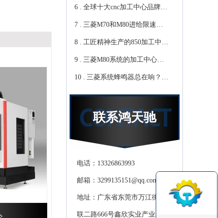
6 .
心教你-鸿天驰
写？Cnc雕铣机厂家教你-鸿
全球十大cnc加工中心品牌，
7 .
天驰
你知道那些？-【鸿天驰】
三菱M70和M80进给限速该
8 .
修改哪个参数?鸿天驰高速
工匠精神生产的850加工中
9 .
CNC机床厂家教你
心,精度可达0.01mm 就选-
三菱M80系统的加工中心无
10 .
[鸿天驰]
程序报警怎么处理，CNC雕
三菱系统蜂鸣器总在响？鸿
铣机厂家教你
天驰850加工中心厂家教你关
掉它
联系鸿天驰
电话：13326863993
邮箱：3299135151@qq.com
地址：广东省东莞市万江街道滘
联二路666号鑫欣实业产业园天
心