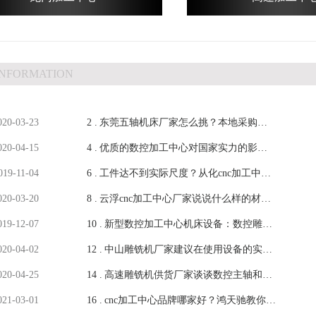
INFORMATION
020-03-23
2 .
东莞五轴机床厂家怎么挑？本地采购的 3
020-04-15
4 .
个实在建议
优质的数控加工中心对国家实力的影响
019-11-04
6 .
有多大？-【鸿天驰】
工件达不到实际尺度？从化cnc加工中心
020-03-20
8 .
厂家说说看法-【鸿天驰】
云浮cnc加工中心厂家说说什么样的材料
019-12-07
10 .
适用于加工中心-【鸿天驰】
新型数控加工中心机床设备：数控雕铣
020-04-02
12 .
机的发展-【鸿天驰】
中山雕铣机厂家建议在使用设备的实际
020-04-25
14 .
操作应注意什么-【鸿天驰】
高速雕铣机供货厂家谈谈数控主轴和运
021-03-01
16 .
动系统的重要性-【鸿天驰】
cnc加工中心品牌哪家好？鸿天驰教你选