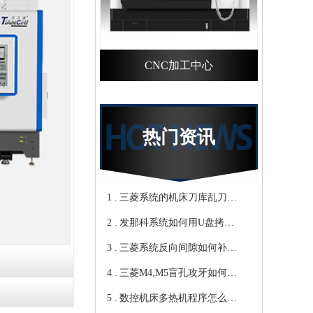
CNC加工中心
热门资讯
1 .
三菱系统的机床刀库乱刀，
2 .
CNC加工中心厂家教你轻松
发那科系统如何用U盘拷贝
3 .
归零-鸿天驰
加工程序？cnc立式加工中心
三菱系统反向间隙如何补
4 .
教你-鸿天驰
偿，数控cnc加工中心厂家来
三菱M4,M5盲孔攻牙如何设
5 .
教你-鸿天驰
转速和进给？高速cnc加工中
数控机床多热机程序怎么