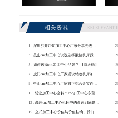
相关资讯
RELELEVANT 
1 .
深圳沙井CNC加工中心厂家分享先进的
2
3 .
生产管理技术-【鸿天驰】
昆山cnc加工中心说说选择数控机床我们
2
5 .
应该注意什么？-【鸿天驰】
如何选择cnc加工中心品牌？-【鸿天驰】
2
7 .
虎门cnc加工中心厂家说说钻攻机床加工
2
9 .
异响原因-【鸿天驰】
中山cnc加工中心厂家聊下铝合金零件的
2
11 .
精密铸造-【鸿天驰】
想让加工中心空转？cnc加工中心东莞供
2
13 .
应商提示要点-【鸿天驰】
高速cnc加工中心机床中的高速到底是什
2
15 .
么样的概念？-【鸿天驰】
立式加工中心价位与价值挂钩，我们应
2