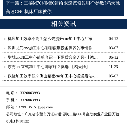
下一篇：
三菱M70和M80进给限速该修改哪个参数?鸿天驰
高速CNC机床厂家教你
相关资讯
机床加工效率不高？怎么去提升cnc加工中心厂家说
04-13
说看法-鸿天驰
深圳龙门cnc加工中心聊聊假期设备保养的事情你做
03-07
对了吗-【鸿天驰】
增城cnc加工中心简单介绍一下硬质合金刀具-【鸿天
06-12
驰】
东莞cnc立式加工中心哪家好？就选-【鸿天驰】
11-23
数控加工效率低？佛山精密cnc加工中心说说看法-
05-07
【鸿天驰】
电 话：13326863993
手 机：13326863993
邮 箱：3299135151@qq.com
公司地址：广东省东莞市万江街道滘联二路666号鑫欣实业产业园天驰
机电1栋101室