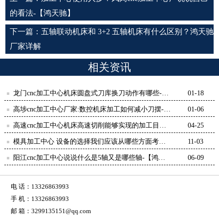
的看法-【鸿天驰】
下一篇：
五轴联动机床和 3+2 五轴机床有什么区别？鸿天驰
厂家详解​
相关资讯
龙门cnc加工中心机床圆盘式刀库换刀动作有哪些-
01-18
【鸿天驰】
高埗cnc加工中心厂家:数控机床加工如何减小刀摆-
01-06
【鸿天驰】
高速cnc加工中心机床高速切削能够实现的加工目标-
04-25
【鸿天驰】
模具加工中心 设备的选择我们应该从哪些方面考
11-03
虑？-鸿天驰
阳江cnc加工中心说说什么是5轴又是哪些轴-【鸿天
06-09
驰】
电 话：13326863993
手 机：13326863993
邮 箱：3299135151@qq.com