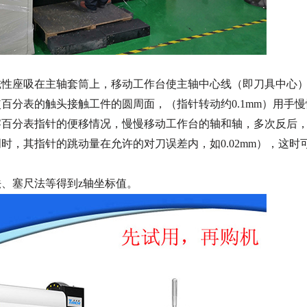
磁性座吸在主轴套筒上，移动工作台使主轴中心线（即刀具中心
使百分表的触头接触工件的圆周面，（指针转动约
0.1mm）用手
察百分表指针的便移情况，慢慢移动工作台的轴和轴，多次反后
时，其指针的跳动量在允许的对刀误差内，如0.02mm），这时
法、塞尺法等得到
z轴坐标值。