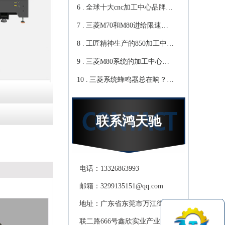
6 .
心教你-鸿天驰
写？Cnc雕铣机厂家教你-鸿
全球十大cnc加工中心品牌，
7 .
天驰
你知道那些？-【鸿天驰】
三菱M70和M80进给限速该
8 .
修改哪个参数?鸿天驰高速
工匠精神生产的850加工中
9 .
CNC机床厂家教你
心,精度可达0.01mm 就选-
三菱M80系统的加工中心无
10 .
[鸿天驰]
程序报警怎么处理，CNC雕
三菱系统蜂鸣器总在响？鸿
铣机厂家教你
天驰850加工中心厂家教你关
掉它
联系鸿天驰
电话：13326863993
邮箱：3299135151@qq.com
地址：广东省东莞市万江街道滘
联二路666号鑫欣实业产业园天