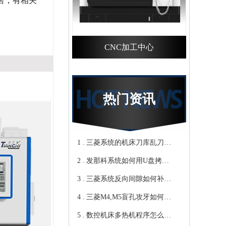
售，有相关
CNC加工中心
热门资讯
1 .
三菱系统的机床刀库乱刀，
2 .
CNC加工中心厂家教你轻松
发那科系统如何用U盘拷贝
3 .
归零-鸿天驰
加工程序？cnc立式加工中心
三菱系统反向间隙如何补
4 .
教你-鸿天驰
偿，数控cnc加工中心厂家来
三菱M4,M5盲孔攻牙如何设
5 .
教你-鸿天驰
转速和进给？高速cnc加工中
数控机床多热机程序怎么