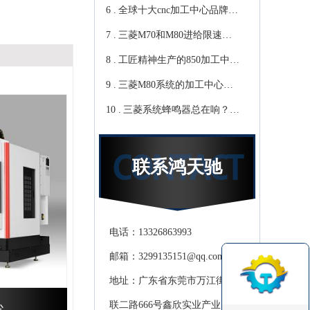
6 .
心教你-鸿天驰
写？Cnc雕铣机厂家教你-鸿
全球十大cnc加工中心品牌，
7 .
天驰
你知道那些？-【鸿天驰】
三菱M70和M80进给限速该
8 .
修改哪个参数?鸿天驰高速
工匠精神生产的850加工中
9 .
CNC机床厂家教你
心,精度可达0.01mm 就选-
三菱M80系统的加工中心无
10 .
[鸿天驰]
程序报警怎么处理，CNC雕
三菱系统蜂鸣器总在响？鸿
铣机厂家教你
天驰850加工中心厂家教你关
掉它
联系鸿天驰
电话：13326863993
邮箱：3299135151@qq.com
地址：广东省东莞市万江街道滘
联二路666号鑫欣实业产业园天
心