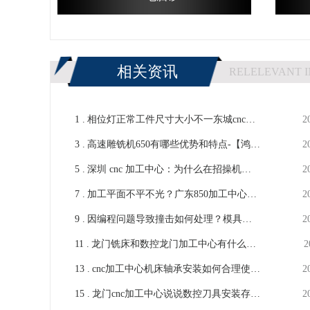
相关资讯
RELELEVANT 
1 .
相位灯正常工件尺寸大小不一东城cnc加
2
3 .
工中心厂家解答-【鸿天驰】
高速雕铣机650有哪些优势和特点-【鸿天
2
5 .
驰】
深圳 cnc 加工中心：为什么在招操机人
2
7 .
员的时候要找熟手-【鸿天驰】
加工平面不平不光？广东850加工中心厂
2
9 .
家说说看法-鸿天驰
因编程问题导致撞击如何处理？模具雕
2
11 .
铣机厂家提提看法-【鸿天驰】
龙门铣床和数控龙门加工中心有什么不
2
13 .
同-【鸿天驰】
cnc加工中心机床轴承安装如何合理使用
2
15 .
安装工具-【鸿天驰】
龙门cnc加工中心说说数控刀具安装存在
2