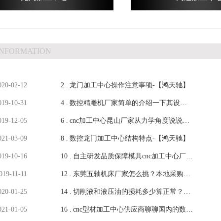
INFORMATION
020-02-12
2 .
龙门加工中心操作注意事项-【鸿天驰】
019-10-31
4 .
数控精雕机厂家简单的介绍一下其设备
019-12-05
6 .
的一些相关工艺-【鸿天驰】
cnc加工中心昆山厂家从力学角度说说数
021-03-09
8 .
控刀具性能匹配-【鸿天驰】
数控龙门加工中心结构特点-【鸿天驰】
019-10-16
10 .
自主研发品质保障模具cnc加工中心厂家
019-11-11
12 .
认准鸿天驰-【鸿天驰】
东莞五轴机床厂家怎么挑？本地采购的 3
020-01-25
14 .
个实在建议
切削液和液压油的损耗多少算正常？
021-01-05
16 .
CNC加工中心厂家看法-鸿天驰
cnc型材加工中心供应商聊聊国内的数控