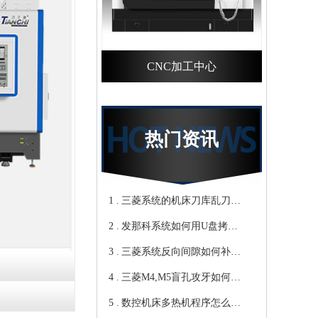
CNC加工中心
热门资讯
1 .
三菱系统的机床刀库乱刀，
2 .
CNC加工中心厂家教你轻松
发那科系统如何用U盘拷贝
3 .
归零-鸿天驰
加工程序？cnc立式加工中心
三菱系统反向间隙如何补
4 .
教你-鸿天驰
偿，数控cnc加工中心厂家来
三菱M4,M5盲孔攻牙如何设
5 .
教你-鸿天驰
转速和进给？高速cnc加工中
数控机床多热机程序怎么