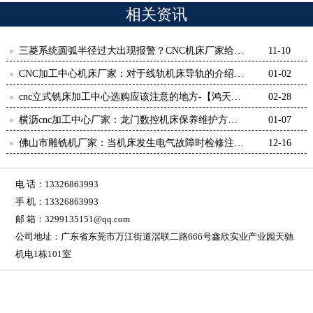
相关资讯
三菱系统圆弧半径过大出现报警？CNC机床厂家给出
11-10
看法-鸿天驰
CNC加工中心机床厂家：对于线轨机床导轨的介绍-
01-02
【鸿天驰】
cnc立式铣床加工中心选购应该注意的地方-【鸿天
02-28
驰】
横沥cnc加工中心厂家：龙门数控机床保养维护方式-
01-07
【鸿天驰】
佛山市雕铣机厂家：当机床发生电气故障时检修注意
12-16
点-【鸿天驰】
电 话：13326863993
手 机：13326863993
邮 箱：3299135151@qq.com
公司地址：广东省东莞市万江街道滘联二路666号鑫欣实业产业园天驰
机电1栋101室