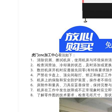
cnc
虎门
加工中心
看法如下：
1.
清除切屑、擦拭机床，使用机床与环境保持清
2.
检查润滑油、冷却液的状态，及时添加或更换
3.
数控机床开机时应遵循先回零
(
有特殊要求除
4.
严禁在卡盘上、顶尖间敲打、矫正和修正工件
5.
机床上的保险和安全防护装置，操作者不得任
6.
床附件和量具、刀具应妥善保管，保持完整与
7.
机床在工作中发生故障或不正常现象时应立即
8.
了解零件图的技术要求，检查毛坯尺寸、形状