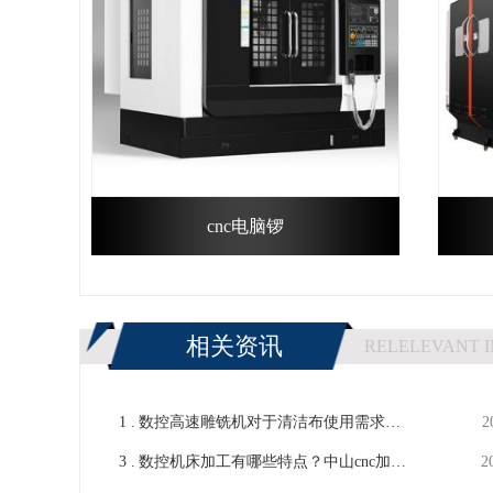
cnc电脑锣
相关资讯
RELELEVANT 
1 .
数控高速雕铣机对于清洁布使用需求以
2
3 .
及要点-【鸿天驰】
数控机床加工有哪些特点？中山cnc加工
2