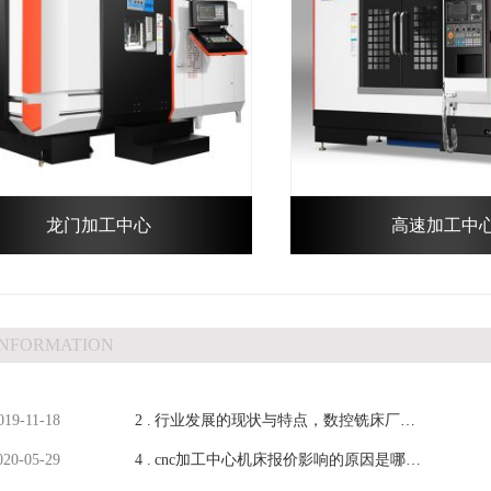
龙门加工中心
高速加工中
INFORMATION
019-11-18
2 .
行业发展的现状与特点，数控铣床厂家
020-05-29
4 .
的坚持-【鸿天驰】
cnc加工中心机床报价影响的原因是哪些