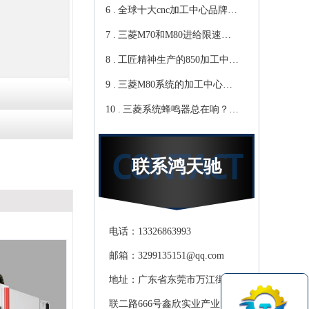
6 .
心教你-鸿天驰
写？Cnc雕铣机厂家教你-鸿
全球十大cnc加工中心品牌，
7 .
天驰
你知道那些？-【鸿天驰】
三菱M70和M80进给限速该
8 .
修改哪个参数?鸿天驰高速
工匠精神生产的850加工中
9 .
CNC机床厂家教你
心,精度可达0.01mm 就选-
三菱M80系统的加工中心无
10 .
[鸿天驰]
程序报警怎么处理，CNC雕
三菱系统蜂鸣器总在响？鸿
铣机厂家教你
天驰850加工中心厂家教你关
掉它
联系鸿天驰
电话：13326863993
邮箱：3299135151@qq.com
地址：广东省东莞市万江街道滘
联二路666号鑫欣实业产业园天