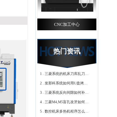
CNC加工中心
热门资讯
1 .
三菱系统的机床刀库乱刀，
2 .
CNC加工中心厂家教你轻松
发那科系统如何用U盘拷贝
3 .
归零-鸿天驰
加工程序？cnc立式加工中心
三菱系统反向间隙如何补
4 .
教你-鸿天驰
偿，数控cnc加工中心厂家来
三菱M4,M5盲孔攻牙如何设
5 .
教你-鸿天驰
转速和进给？高速cnc加工中
数控机床多热机程序怎么