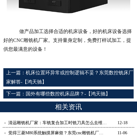
做产品加工选择合适的机床设备，好的机床设备选择
好的
CNC雕铣机厂家。支持量身定制，免费打样试加工，提
供您最满意的设备！
上一篇：
机床位置环异常或控制逻辑不妥？东莞数控铣床厂
家解答-【鸿天驰】
下一篇：
国外有哪些数控机床品牌？-【鸿天驰】
相关资讯
清远雕铣机厂家：车铣复合加工时铣刀具怎么去维
12-18
护-【鸿天驰】
觉得三菱M80系统触摸屏麻烦？东莞cnc雕铣机厂家
11-06