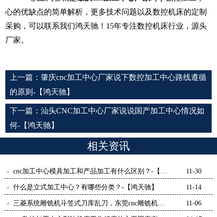
心的优缺点的简单解析，
更多技术问题以及数控机床的定制
采购，可以联系我们鸿天驰！
15年专注数控机床行业，源头
厂家。
上一篇：
肇庆cnc加工中心厂家说下数控加工中心路线遵循
的原则-【鸿天驰】
下一篇：
汕头CNC加工中心厂家说说国产加工中心情况如
何-【鸿天驰】
相关资讯
cnc加工中心模具加工和产品加工有什么区别？-【鸿
11-30
天驰】
什么是立式加工中心？有哪些分类？-【鸿天驰】
11-14
三菱系统雕铣机斗笠式刀库乱刀，东莞cnc雕铣机厂
11-06
家教处理-鸿天驰