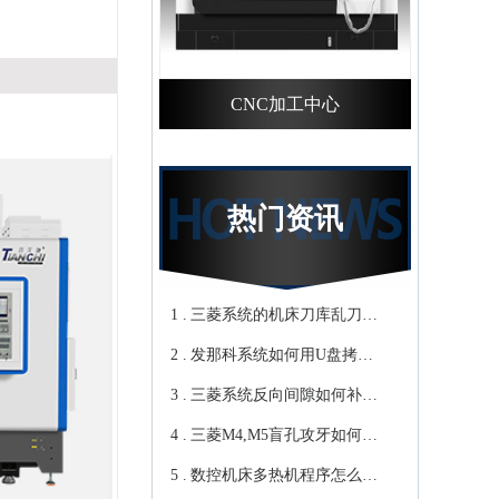
CNC加工中心
热门资讯
1 .
三菱系统的机床刀库乱刀，
2 .
CNC加工中心厂家教你轻松
发那科系统如何用U盘拷贝
3 .
归零-鸿天驰
加工程序？cnc立式加工中心
三菱系统反向间隙如何补
4 .
教你-鸿天驰
偿，数控cnc加工中心厂家来
三菱M4,M5盲孔攻牙如何设
5 .
教你-鸿天驰
转速和进给？高速cnc加工中
数控机床多热机程序怎么