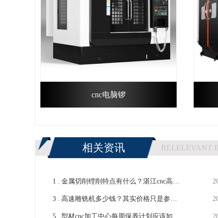
cnc电脑锣
相关资讯
RELELEVANT 
1 .
金属切削镗削特点有什么？湛江cnc高速
2
3 .
加工中心讲解下-【鸿天驰】
高速雕铣机多少钱？其实价格只是参考
2
5 .
因素之一-【鸿天驰】
型材cnc加工中心每周保养计划应该如何
2