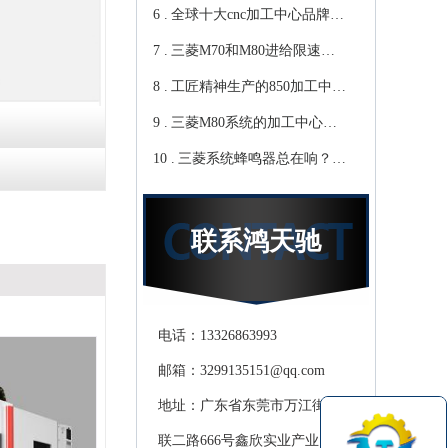
6 .
心教你-鸿天驰
写？Cnc雕铣机厂家教你-鸿
全球十大cnc加工中心品牌，
7 .
天驰
你知道那些？-【鸿天驰】
三菱M70和M80进给限速该
8 .
修改哪个参数?鸿天驰高速
工匠精神生产的850加工中
9 .
CNC机床厂家教你
心,精度可达0.01mm 就选-
三菱M80系统的加工中心无
10 .
[鸿天驰]
程序报警怎么处理，CNC雕
三菱系统蜂鸣器总在响？鸿
铣机厂家教你
天驰850加工中心厂家教你关
掉它
联系鸿天驰
电话：13326863993
邮箱：3299135151@qq.com
地址：广东省东莞市万江街道滘
联二路666号鑫欣实业产业园天