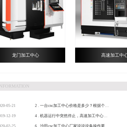
龙门加工中心
高速加工中
INFORMATION
020-05-21
2 .
一台cnc加工中心价格是多少？根据个人
019-12-19
4 .
看法简单说一下【鸿天驰】
机器运行中突然停止，高速加工中心厂
020-02-25
6 .
家教你从断点继续加工呢？
沙田cnc加工中心厂家说说设备操作要了