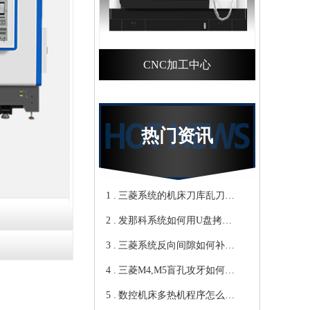
CNC加工中心
热门资讯
1 .
三菱系统的机床刀库乱刀，
2 .
CNC加工中心厂家教你轻松
发那科系统如何用U盘拷贝
3 .
归零-鸿天驰
加工程序？cnc立式加工中心
三菱系统反向间隙如何补
4 .
教你-鸿天驰
偿，数控cnc加工中心厂家来
三菱M4,M5盲孔攻牙如何设
5 .
教你-鸿天驰
转速和进给？高速cnc加工中
数控机床多热机程序怎么