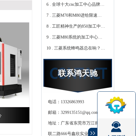
6 .
心教你-鸿天驰
写？Cnc雕铣机厂家教你-鸿
全球十大cnc加工中心品牌，
7 .
天驰
你知道那些？-【鸿天驰】
三菱M70和M80进给限速该
8 .
修改哪个参数?鸿天驰高速
工匠精神生产的850加工中
9 .
CNC机床厂家教你
心,精度可达0.01mm 就选-
三菱M80系统的加工中心无
10 .
[鸿天驰]
程序报警怎么处理，CNC雕
三菱系统蜂鸣器总在响？鸿
铣机厂家教你
天驰850加工中心厂家教你关
掉它
联系鸿天驰
电话：13326863993
邮箱：3299135151@qq.com
心
地址：广东省东莞市万江街道滘
联二路666号鑫欣实业产业园天