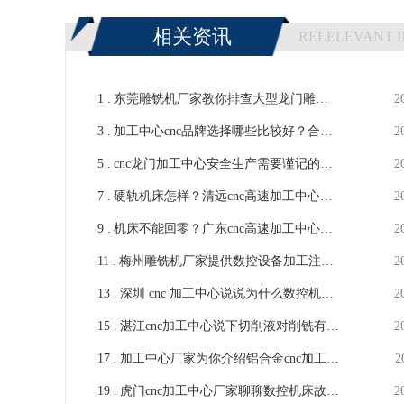
相关资讯
RELELEVANT 
1 .
东莞雕铣机厂家教你排查大型龙门雕铣
2
3 .
机出现砸刀故障-【鸿天驰】
加工中心cnc品牌选择哪些比较好？合适
2
5 .
自己的才最好-【鸿天驰】
cnc龙门加工中心安全生产需要谨记的事
2
7 .
情-【鸿天驰】
硬轨机床怎样？清远cnc高速加工中心带
2
9 .
大家简单了解下-【鸿天驰】
机床不能回零？广东cnc高速加工中心为
2
11 .
您解决故障问题-【鸿天驰】
梅州雕铣机厂家提供数控设备加工注意
2
13 .
事项要点（三）-【鸿天驰】
深圳 cnc 加工中心说说为什么数控机床
2
15 .
对电源要求高？-【鸿天驰】
湛江cnc加工中心说下切削液对削铣有什
2
17 .
么影响-【鸿天驰】
加工中心厂家为你介绍铝合金cnc加工优
2
19 .
点-【鸿天驰】
虎门cnc加工中心厂家聊聊数控机床故障
2