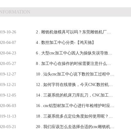
INFORMATION
019-10-26
2 .
雕铣机做模具可以吗？东莞雕铣机厂家
020-04-07
4 .
说说看法-鸿天驰
数控加工中心分类-【鸿天驰】
020-04-23
6 .
大型cnc加工中心因人为操纵失误导致撞
020-05-27
8 .
刀怎么去预防-【鸿天驰】
加工中心在操作的时候需要注意什么？
019-12-27
10 .
cnc加工中心厂家教你-鸿天驰
汕头cnc加工中心说下数控加工过程中发
019-12-21
12 .
作的加工差错-【鸿天驰】
如何字符在线替换，今天CNC数控机床
019-12-05
14 .
厂家就来教教大家-鸿天驰
三菱系统的机床刀库乱刀，CNC加工中
020-06-03
16 .
心厂家教你轻松归零-鸿天驰
cnc铝型材加工中心进行年检维护时应该
019-11-13
18 .
注意一些什么-【鸿天驰】
三菱系统多点定位角度如何使用呢？鸿
020-03-21
20 .
天驰东莞CNC加工中心厂家教你
我们应该怎么去选择合适的cnc雕铣机品