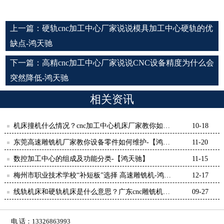
上一篇：
硬轨cnc加工中心厂家说说模具加工中心硬轨的优
缺点-鸿天驰
下一篇：
高精cnc加工中心厂家说说CNC设备精度为什么会
突然降低-鸿天驰
相关资讯
机床撞机什么情况？cnc加工中心机床厂家教你如何
10-18
去避免-鸿天驰
东莞高速雕铣机厂家教你设备零件如何维护-【鸿天
11-20
驰】
数控加工中心的组成及功能分类-【鸿天驰】
11-15
梅州市职业技术学校“补短板”选择 高速雕铣机-鸿天
12-17
驰
线轨机床和硬轨机床是什么意思？广东cnc雕铣机厂
09-27
家为您解答[鸿天驰]
电 话：13326863993