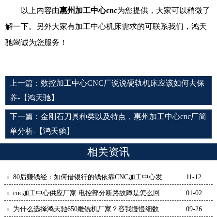
以上内容由
惠州加工中心
cnc
为您提供，大家可以稍微了
解一下。另外大家有加工中心机床需求的可联系我们，鸿天
驰竭诚为您服务！
上一篇：
数控加工中心CNC厂说说硬轨机床应该如何去保
养-【鸿天驰】
下一篇：
金刚石刀具种类以及特点，惠州加工中心cnc厂简
单分析-【鸿天驰】
相关资讯
80后赚钱经：如何借银行的钱依靠CNC加工中心发自
11-12
己的财-鸿天驰
cnc加工中心供应厂家:电控部分断路故障是怎么回
01-02
事？-【鸿天驰】
为什么选择鸿天驰650雕铣机厂家？容我慢慢细数！
09-26