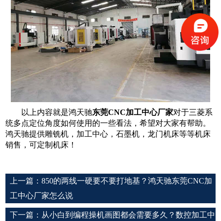
以上内容就是
鸿天驰
东莞
CNC加工中心厂家
对于
三菱系
统多点定位角度如何使用的一些看法，希望对大家有帮助。
鸿天驰提供雕铣机，加工中心，石墨机，龙门机床等等机床
销售，可定制机床！
上一篇：
850的两线一硬要不要打地基？鸿天驰东莞CNC加
工中心厂家怎么说
下一篇：
从小白到编程操机画图都会需要多久？数控加工中