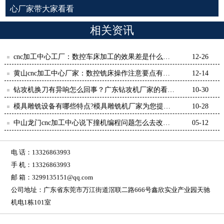
心厂家带大家看看
相关资讯
cnc加工中心工厂：数控车床加工的效果差是什么原
12-26
因？-【鸿天驰】
黄山cnc加工中心厂家：数控铣床操作注意要点有哪
12-14
些-【鸿天驰】
钻攻机换刀有异响怎么回事？广东钻攻机厂家的看
10-30
法-鸿天驰
模具雕铣设备有哪些特点?模具雕铣机厂家为您提供-
10-28
[鸿天驰]
中山龙门cnc加工中心说下撞机编程问题怎么去改善-
05-12
【鸿天驰】
电 话：13326863993
手 机：13326863993
邮 箱：3299135151@qq.com
公司地址：广东省东莞市万江街道滘联二路666号鑫欣实业产业园天驰
机电1栋101室