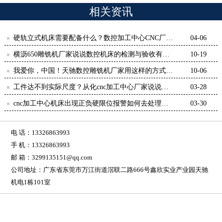
相关资讯
硬轨立式机床需要配备什么？数控加工中心CNC厂说
04-06
说看法-【鸿天驰】
横沥650雕铣机厂家说说数控机床的检测与验收有哪
10-19
些-【鸿天驰】
我爱你，中国！天驰数控雕铣机厂家用这样的方式表
10-06
达--【鸿天驰】
工件达不到实际尺度？从化cnc加工中心厂家说说看
03-28
法-【鸿天驰】
cnc加工中心机床出现正负硬限位报警如何去处理？-
03-30
鸿天驰
电 话：13326863993
手 机：13326863993
邮 箱：3299135151@qq.com
公司地址：广东省东莞市万江街道滘联二路666号鑫欣实业产业园天驰
机电1栋101室