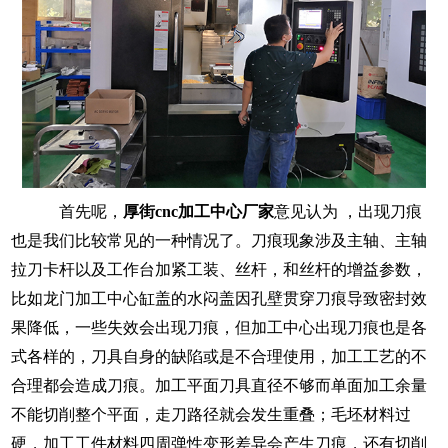
首先呢，
厚街
cnc加工中心厂家
意见认为 ，出现刀痕
也是我们比较常见的一种情况了。
刀痕现象涉及主轴、主轴
拉刀卡杆以及工作台加紧工装、丝杆，和丝杆的增益参数，
比如龙门加工中心缸盖的水闷盖因孔壁贯穿刀痕导致密封效
果降低，一些失效会出现刀痕，但加工中心出现刀痕也是各
式各样的，刀具自身的缺陷或是不合理使用，加工工艺的不
合理都会造成刀痕
。
加工平面刀具直径不够而单面加工余量
不能切削整个平面，走刀路径就会发生重叠；毛坯材料过
硬，加工工件材料四周弹性变形差异会产生刀痕，还有切削