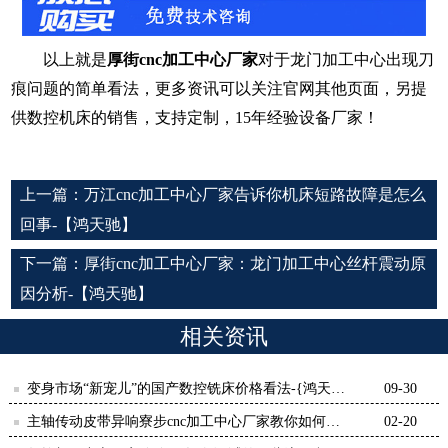
以上就是
厚街
cnc加工中心厂家
对于龙门加工中心出现刀
痕问题的简单看法，更多资讯可以关注官网其他页面，另提
供数控机床的销售，支持定制，15年经验设备厂家！
上一篇：
万江cnc加工中心厂家告诉你机床短路故障是怎么
回事-【鸿天驰】
下一篇：
厚街cnc加工中心厂家：龙门加工中心丝杆震动原
因分析-【鸿天驰】
相关资讯
变身市场“新宠儿”的国产数控铣床价格看法-{鸿天
09-30
驰}
主轴传动皮带异响寮步cnc加工中心厂家教你如何去
02-20