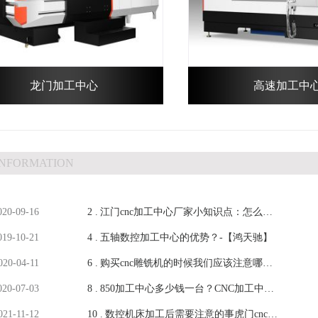
龙门加工中心
高速加工中
INFORMATION
020-09-16
2 .
江门cnc加工中心厂家小知识点：怎么减
019-10-21
4 .
小刀具径向跳动-【鸿天驰】
五轴数控加工中心的优势？-【鸿天驰】
020-04-11
6 .
购买cnc雕铣机的时候我们应该注意哪些
020-07-03
8 .
要点？-【鸿天驰】
850加工中心多少钱一台？CNC加工中心
021-11-12
10 .
厂家说说自己的看法-鸿天驰
数控机床加工后需要注意的事虎门cnc加