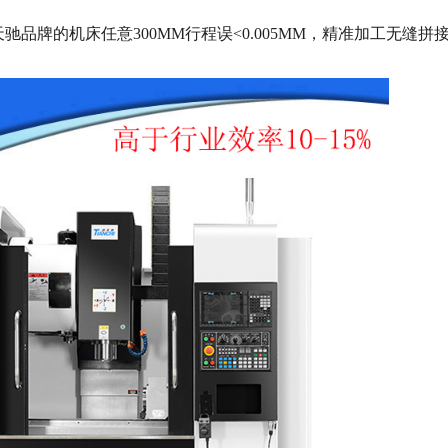
天驰品牌的机床任意
300MM
行程误
<0.005MM
，精准加工无缝拼