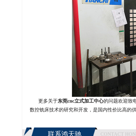
更多关于
东莞
cnc
立式加工中心
的问题欢迎致
数控铣床技术的研究和开发，是国内性价比高的
联系鸿天驰
CONTACT HON