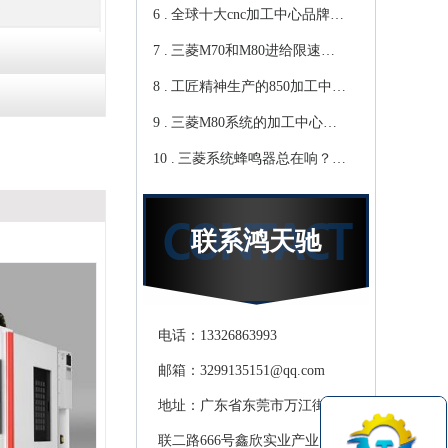
6 .
心教你-鸿天驰
写？Cnc雕铣机厂家教你-鸿
全球十大cnc加工中心品牌，
7 .
天驰
你知道那些？-【鸿天驰】
三菱M70和M80进给限速该
8 .
修改哪个参数?鸿天驰高速
工匠精神生产的850加工中
9 .
CNC机床厂家教你
心,精度可达0.01mm 就选-
三菱M80系统的加工中心无
10 .
[鸿天驰]
程序报警怎么处理，CNC雕
三菱系统蜂鸣器总在响？鸿
铣机厂家教你
天驰850加工中心厂家教你关
掉它
联系鸿天驰
电话：13326863993
邮箱：3299135151@qq.com
地址：广东省东莞市万江街道滘
联二路666号鑫欣实业产业园天