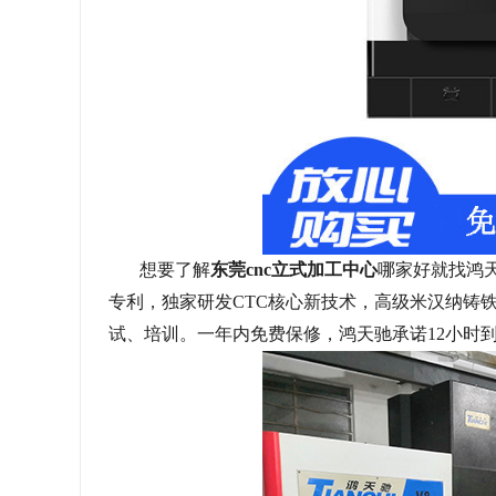
想要了解
东莞
cnc
立式加工中心
哪家好就找鸿
专利，独家研发
CTC
核心新技术，高级米汉纳铸
试、培训。一年内免费保修，鸿天驰承诺
12
小时