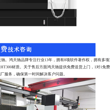
天驰。鸿天驰品牌专注行业
13
年，拥有
8
项软件著作权，拥有多项
铁
HT300
材质。关于售后方面鸿天驰提供免费送货上门，
1
对
1
免费
到厂服务，确保第一时间解决客户问题。