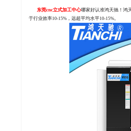
东莞
cnc
立式加工中心
哪家好认准鸿天驰！鸿
于行业效率
10-15%
，远超平均水平
10-15%
。