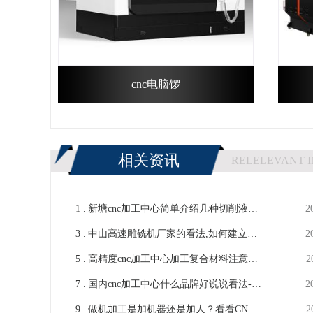
cnc电脑锣
相关资讯
RELELEVANT 
1 .
新塘cnc加工中心简单介绍几种切削液的
2
3 .
优缺点-【鸿天驰】
中山高速雕铣机厂家的看法,如何建立工
2
5 .
厂规章制度-[鸿天驰]
高精度cnc加工中心加工复合材料注意事
2
7 .
项有哪些-【鸿天驰】
国内cnc加工中心什么品牌好说说看法-
2
9 .
【鸿天驰】
做机加工是加机器还是加人？看看CNC
2