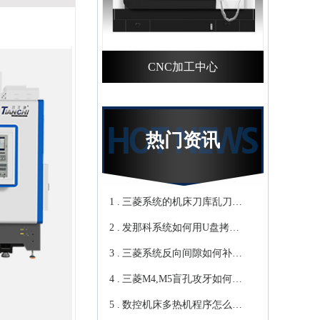
CNC加工中心
热门资讯
1 .
三菱系统的机床刀库乱刀，
2 .
CNC加工中心厂家教你轻松
发那科系统如何用U盘拷贝
3 .
归零-鸿天驰
加工程序？cnc立式加工中心
三菱系统反向间隙如何补
4 .
教你-鸿天驰
偿，数控cnc加工中心厂家来
三菱M4,M5盲孔攻牙如何设
5 .
教你-鸿天驰
转速和进给？高速cnc加工中
数控机床多热机程序怎么