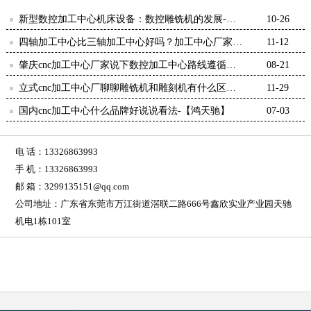
新型数控加工中心机床设备：数控雕铣机的发展-
10-26
【鸿天驰】
四轴加工中心比三轴加工中心好吗？加工中心厂家告
11-12
诉你差别-【鸿天驰】
肇庆cnc加工中心厂家说下数控加工中心路线遵循的
08-21
原则-【鸿天驰】
立式cnc加工中心厂聊聊雕铣机和雕刻机有什么区别-
11-29
【鸿天驰】
国内cnc加工中心什么品牌好说说看法-【鸿天驰】
07-03
电 话：13326863993
手 机：13326863993
邮 箱：3299135151@qq.com
公司地址：广东省东莞市万江街道滘联二路666号鑫欣实业产业园天驰
机电1栋101室