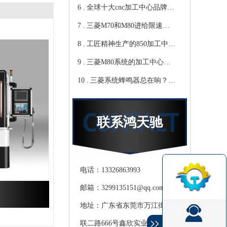
6 .
心教你-鸿天驰
写？Cnc雕铣机厂家教你-鸿
全球十大cnc加工中心品牌，
7 .
天驰
你知道那些？-【鸿天驰】
三菱M70和M80进给限速该
8 .
修改哪个参数?鸿天驰高速
工匠精神生产的850加工中
9 .
CNC机床厂家教你
心,精度可达0.01mm 就选-
三菱M80系统的加工中心无
10 .
[鸿天驰]
程序报警怎么处理，CNC雕
三菱系统蜂鸣器总在响？鸿
铣机厂家教你
天驰850加工中心厂家教你关
掉它
联系鸿天驰
电话：13326863993
邮箱：3299135151@qq.com
地址：广东省东莞市万江街道滘
联二路666号鑫欣实业产业园天