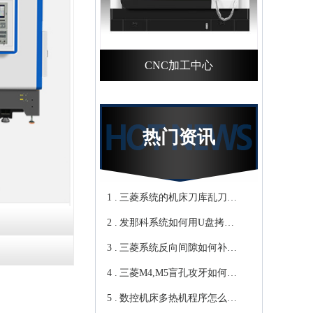
CNC加工中心
热门资讯
1 .
三菱系统的机床刀库乱刀，
2 .
CNC加工中心厂家教你轻松
发那科系统如何用U盘拷贝
3 .
归零-鸿天驰
加工程序？cnc立式加工中心
三菱系统反向间隙如何补
4 .
教你-鸿天驰
偿，数控cnc加工中心厂家来
三菱M4,M5盲孔攻牙如何设
5 .
教你-鸿天驰
转速和进给？高速cnc加工中
数控机床多热机程序怎么