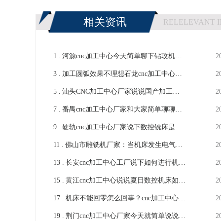
相关资讯
RELELEVANT 
1 .
河源cnc加工中心今天简单聊下钻攻机钻
2
3 .
孔快的原因-【鸿天驰】
加工圆弧效果不理想石龙cnc加工中心厂
2
5 .
家来解答-【鸿天驰】
汕头CNC加工中心厂家说说国产加工中
2
7 .
心情况如何-【鸿天驰】
番禺cnc加工中心厂家和大家简单聊聊高
2
9 .
速立式加工中心-【鸿天驰】
硬轨cnc加工中心厂家说下数控铣床是由
2
11 .
哪些部分组成-【鸿天驰】
佛山市雕铣机厂家：当机床发生电气故
2
13 .
障时检修注意点-【鸿天驰】
长安cnc加工中心工厂说下如何进行机床
2
15 .
的点检管理-【鸿天驰】
黄江cnc加工中心说说夏日数控机床如何
2
17 .
避免故障发生-【鸿天驰】
机床不能回零怎么回事？cnc加工中心机
2
19 .
床厂家给点建议-鸿天驰
荆门cnc加工中心厂家今天就简单说说下
2