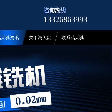
13326863993
鸿天驰资讯
关于鸿天驰
联系鸿天驰