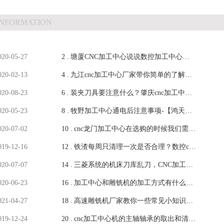
INFORMATION
020-05-27
2 .
塘厦CNC加工中心说说数控加工中心选
020-02-13
4 .
择什么样合适-【鸿天驰】
九江cnc加工中心厂家带你简单的了解线
020-08-23
6 .
轨和硬轨的区别-【鸿天驰】
装夹刀具要注意什么？肇庆cnc加工中心
020-05-23
8 .
给出一些建议-【鸿天驰】
牧野加工中心通电后注意事项-【鸿天
020-07-02
10 .
驰】
cnc龙门加工中心在选购的时候我们需要
019-12-16
12 .
熟知什么-【鸿天驰】
铁渣每周只清理一次是否合理？数控cnc
020-07-07
14 .
加工中心厂家看法-鸿天驰
三菱系统的机床刀库乱刀，CNC加工中
020-06-23
16 .
心厂家教你轻松归零-鸿天驰
加工中心和雕铣机的加工方式有什么不
021-04-27
18 .
同？雕铣机公司教你-[鸿天驰]
高速雕铣机厂家教你一些常见小知识：
019-12-24
20 .
线轴承损伤的情况-【鸿天驰】
cnc加工中心机的主轴轴承的取出和清洗